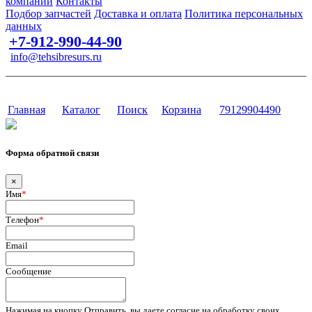
компании
Контакты
Подбор запчастей
Доставка и оплата
Политика персональных
данных
+7-912-990-44-90
info@tehsibresurs.ru
г. Тюмень, ул. Осипенко, д. 81.
Сайт разработан в студии Эксперт
Главная
Каталог
Поиск
Корзина
79129904490
Форма обратной связи
×
Имя
*
Телефон
*
Email
Сообщение
Нажимая на кнопку Отправить, вы даете согласие на обработку своих