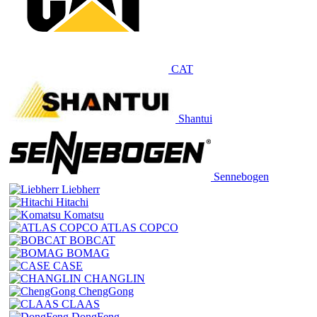
CAT
Shantui
Sennebogen
Liebherr
Hitachi
Komatsu
ATLAS COPCO
BOBCAT
BOMAG
CASE
CHANGLIN
ChengGong
CLAAS
DongFeng