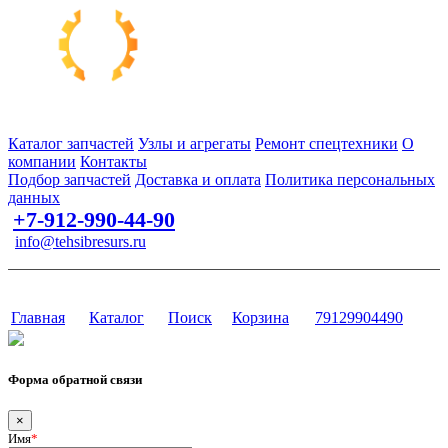
Запчасти для спецтехники в наличии и под заказ
Каталог запчастей
Узлы и агрегаты
Ремонт спецтехники
О
компании
Контакты
Подбор запчастей
Доставка и оплата
Политика персональных
данных
+7-912-990-44-90
info@tehsibresurs.ru
г. Тюмень, ул. Осипенко, д. 81.
Сайт разработан в студии Эксперт
Главная
Каталог
Поиск
Корзина
79129904490
Форма обратной связи
×
Имя
*