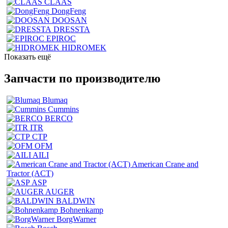
CLAAS
DongFeng
DOOSAN
DRESSTA
EPIROC
HIDROMEK
Показать ещё
Запчасти по производителю
Blumaq
Cummins
BERCO
ITR
CTP
OFM
AILI
American Crane and
Tractor (ACT)
ASP
AUGER
BALDWIN
Bohnenkamp
BorgWarner