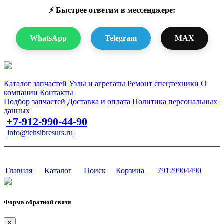
⚡ Быстрее ответим в мессенджере:
WhatsApp
Telegram
MAX
Запчасти для спецтехники в наличии и под заказ
Каталог запчастей
Узлы и агрегаты
Ремонт спецтехники
О
компании
Контакты
Подбор запчастей
Доставка и оплата
Политика персональных
данных
+7-912-990-44-90
info@tehsibresurs.ru
г. Тюмень, ул. Осипенко, д. 81.
Сайт разработан в студии Эксперт
Главная
Каталог
Поиск
Корзина
79129904490
Форма обратной связи
×