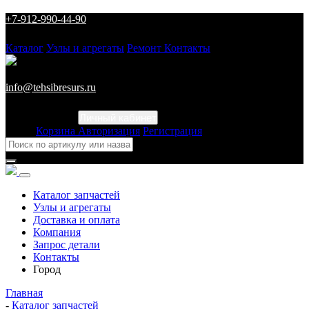
+7-912-990-44-90
Каталог
Узлы и агрегаты
Ремонт
Контакты
info@tehsibresurs.ru
Личный кабинет
Город
Корзина
Авторизация
Регистрация
Каталог запчастей
Узлы и агрегаты
Доставка и оплата
Компания
Запрос детали
Контакты
Город
Главная
-
Каталог запчастей