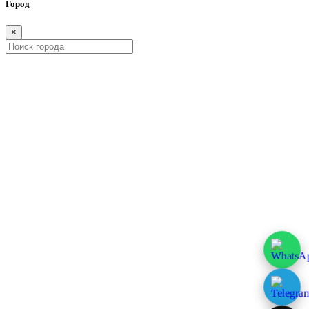
Город
×