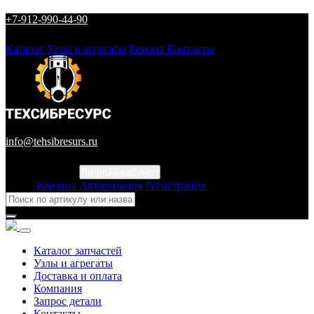
+7-912-990-44-90
Каталог
Узлы и агрегаты
Ремонт
Контакты
info@tehsibresurs.ru
Личный кабинет
Город
Корзина
Авторизация
Регистрация
Каталог запчастей
Узлы и агрегаты
Доставка и оплата
Компания
Запрос детали
Контакты