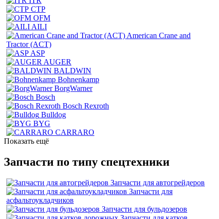
ITR
CTP
OFM
AILI
American Crane and
Tractor (ACT)
ASP
AUGER
BALDWIN
Bohnenkamp
BorgWarner
Bosch
Bosch Rexroth
Bulldog
BYG
CARRARO
Показать ещё
Запчасти по типу спецтехники
Запчасти для автогрейдеров
Запчасти для
асфальтоукладчиков
Запчасти для бульдозеров
Запчасти для катков