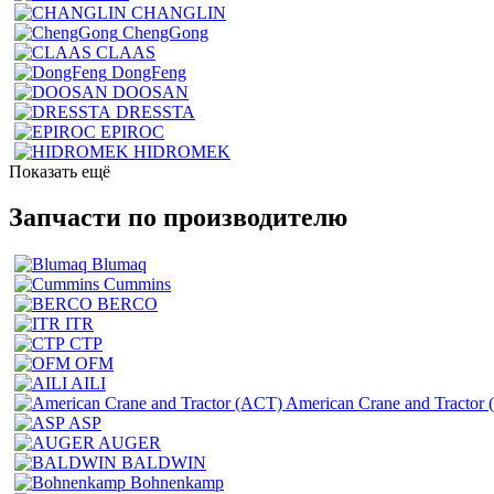
CHANGLIN
ChengGong
CLAAS
DongFeng
DOOSAN
DRESSTA
EPIROC
HIDROMEK
Показать ещё
Запчасти по производителю
Blumaq
Cummins
BERCO
ITR
CTP
OFM
AILI
American Crane and Tractor
ASP
AUGER
BALDWIN
Bohnenkamp