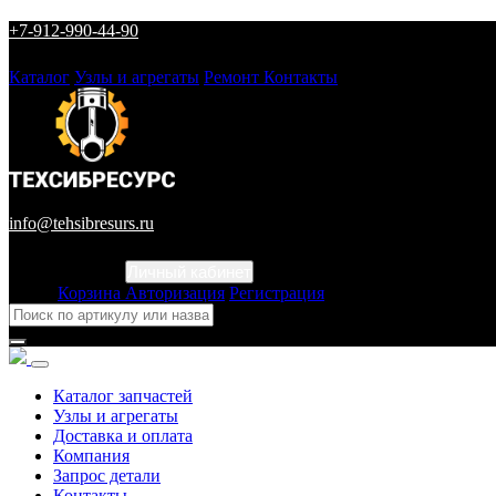
+7-912-990-44-90
Каталог
Узлы и агрегаты
Ремонт
Контакты
info@tehsibresurs.ru
Личный кабинет
Город
Корзина
Авторизация
Регистрация
Каталог запчастей
Узлы и агрегаты
Доставка и оплата
Компания
Запрос детали
Контакты