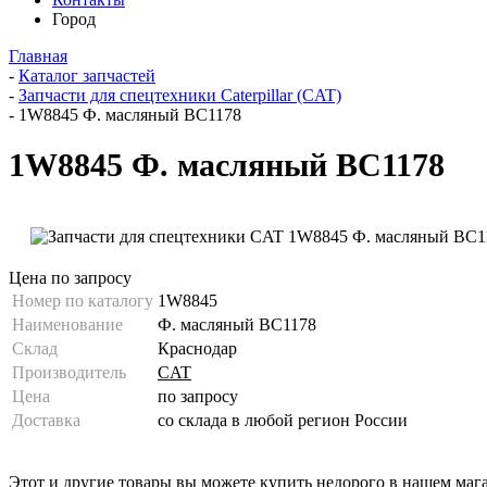
Город
Главная
-
Каталог запчастей
-
Запчасти для спецтехники Caterpillar (CAT)
-
1W8845 Ф. масляный BC1178
1W8845 Ф. масляный BC1178
Цена по запросу
Номер по каталогу
1W8845
Наименование
Ф. масляный BC1178
Склад
Краснодар
Производитель
CAT
Цена
по запросу
Доставка
со склада в любой регион России
Этот и другие товары вы можете купить недорого в нашем маг