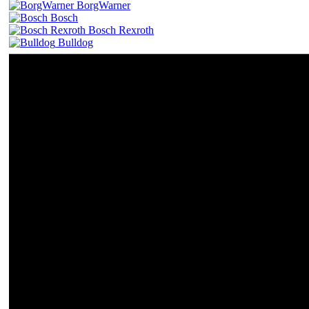
BorgWarner
Bosch
Bosch Rexroth
Bulldog