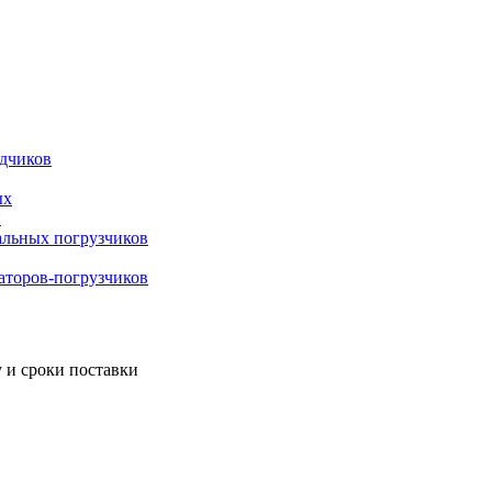
адчиков
ых
й
альных погрузчиков
ваторов-погрузчиков
 и сроки поставки