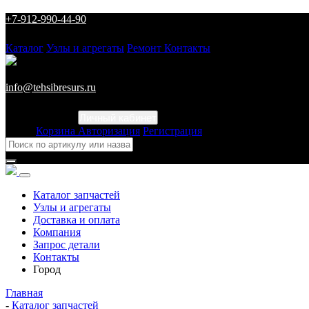
+7-912-990-44-90
Каталог
Узлы и агрегаты
Ремонт
Контакты
info@tehsibresurs.ru
Личный кабинет
Город
Корзина
Авторизация
Регистрация
Каталог запчастей
Узлы и агрегаты
Доставка и оплата
Компания
Запрос детали
Контакты
Город
Главная
-
Каталог запчастей