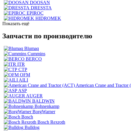
DOOSAN
DRESSTA
EPIROC
HIDROMEK
Показать ещё
Запчасти по производителю
Blumaq
Cummins
BERCO
ITR
CTP
OFM
AILI
American Crane and Tractor
ASP
AUGER
BALDWIN
Bohnenkamp
BorgWarner
Bosch
Bosch Rexroth
Bulldog