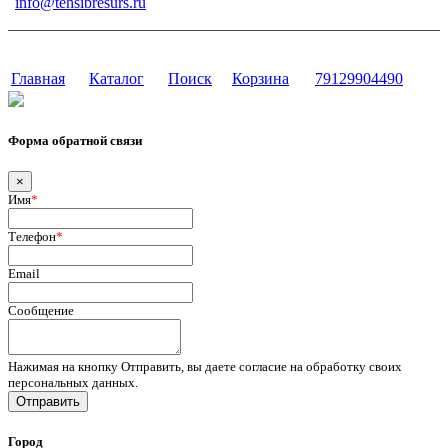
info@tehsibresurs.ru
г. Тюмень, ул. Осипенко, д. 81.
Сайт разработан в студии Эксперт
Главная
Каталог
Поиск
Корзина
79129904490
Форма обратной связи
×
Имя
*
Телефон
*
Email
Сообщение
Нажимая на кнопку Отправить, вы даете согласие на обработку своих
персональных данных.
Отправить
Город