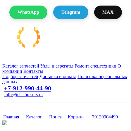
WhatsApp
Telegram
MAX
Запчасти для спецтехники в наличии и под заказ
Каталог запчастей
Узлы и агрегаты
Ремонт спецтехники
О
компании
Контакты
Подбор запчастей
Доставка и оплата
Политика персональных
данных
+7-912-990-44-90
info@tehsibresurs.ru
г. Тюмень, ул. Осипенко, д. 81.
Сайт разработан в студии Эксперт
Главная
Каталог
Поиск
Корзина
79129904490