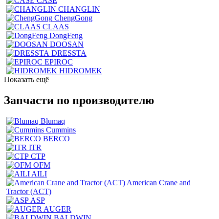
CASE
CHANGLIN
ChengGong
CLAAS
DongFeng
DOOSAN
DRESSTA
EPIROC
HIDROMEK
Показать ещё
Запчасти по производителю
Blumaq
Cummins
BERCO
ITR
CTP
OFM
AILI
American Crane and
Tractor (ACT)
ASP
AUGER
BALDWIN