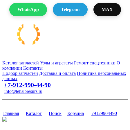
WhatsApp
Telegram
MAX
Запчасти для спецтехники в наличии и под заказ
Каталог запчастей
Узлы и агрегаты
Ремонт спецтехники
О
компании
Контакты
Подбор запчастей
Доставка и оплата
Политика персональных
данных
+7-912-990-44-90
info@tehsibresurs.ru
г. Тюмень, ул. Осипенко, д. 81.
Сайт разработан в студии Эксперт
Главная
Каталог
Поиск
Корзина
79129904490