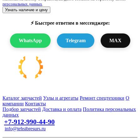
персональных данных
.
Узнать наличие и цену
⚡ Быстрее ответим в мессенджере:
WhatsApp
Telegram
MAX
Запчасти для спецтехники в наличии и под заказ
Каталог запчастей
Узлы и агрегаты
Ремонт спецтехники
О
компании
Контакты
Подбор запчастей
Доставка и оплата
Политика персональных
данных
+7-912-990-44-90
info@tehsibresurs.ru
г. Тюмень, ул. Осипенко, д. 81.