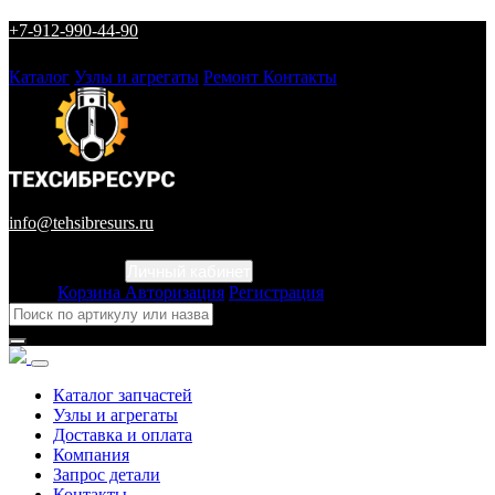
+7-912-990-44-90
Каталог
Узлы и агрегаты
Ремонт
Контакты
info@tehsibresurs.ru
Личный кабинет
Город
Корзина
Авторизация
Регистрация
Каталог запчастей
Узлы и агрегаты
Доставка и оплата
Компания
Запрос детали
Контакты