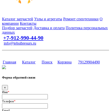
Запчасти для спецтехники в наличии и под заказ
Каталог запчастей
Узлы и агрегаты
Ремонт спецтехники
О
компании
Контакты
Подбор запчастей
Доставка и оплата
Политика персональных
данных
+7-912-990-44-90
info@tehsibresurs.ru
г. Тюмень, ул. Осипенко, д. 81.
Сайт разработан в студии Эксперт
Главная
Каталог
Поиск
Корзина
79129904490
Форма обратной связи
×
Имя
*
Телефон
*
Email