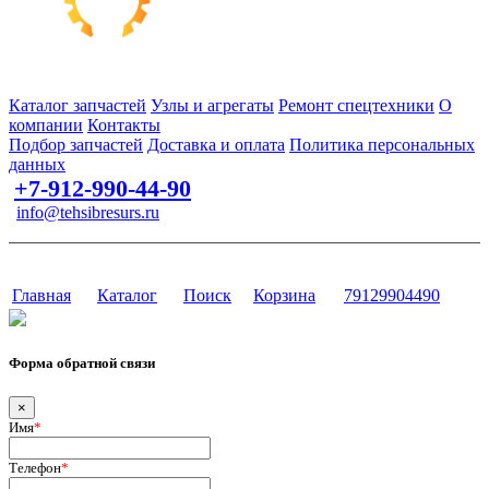
Запчасти для спецтехники в наличии и под заказ
Каталог запчастей
Узлы и агрегаты
Ремонт спецтехники
О
компании
Контакты
Подбор запчастей
Доставка и оплата
Политика персональных
данных
+7-912-990-44-90
info@tehsibresurs.ru
г. Тюмень, ул. Осипенко, д. 81.
Сайт разработан в студии Эксперт
Главная
Каталог
Поиск
Корзина
79129904490
Форма обратной связи
×
Имя
*
Телефон
*