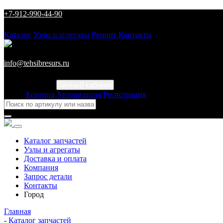
+7-912-990-44-90
Каталог
Узлы и агрегаты
Ремонт
Контакты
info@tehsibresurs.ru
Личный кабинет
Город
Корзина
Авторизация
Регистрация
Каталог запчастей
Узлы и агрегаты
Доставка и оплата
Компания
Запрос детали
Контакты
Город
Главная
-
Каталог запчастей