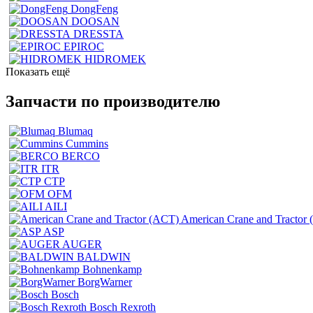
DongFeng
DOOSAN
DRESSTA
EPIROC
HIDROMEK
Показать ещё
Запчасти по производителю
Blumaq
Cummins
BERCO
ITR
CTP
OFM
AILI
American Crane and Tractor
ASP
AUGER
BALDWIN
Bohnenkamp
BorgWarner
Bosch
Bosch Rexroth