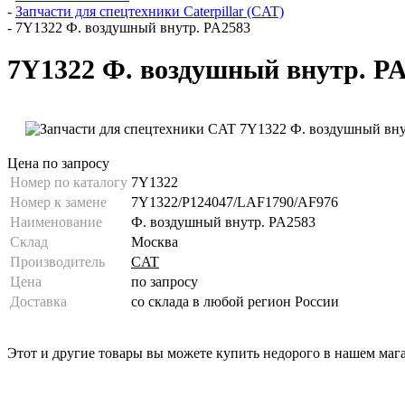
-
Запчасти для спецтехники Caterpillar (CAT)
-
7Y1322 Ф. воздушный внутр. PA2583
7Y1322 Ф. воздушный внутр. P
Цена по запросу
Номер по каталогу
7Y1322
Номер к замене
7Y1322/P124047/LAF1790/AF976
Наименование
Ф. воздушный внутр. PA2583
Склад
Москва
Производитель
CAT
Цена
по запросу
Доставка
со склада в любой регион России
Этот и другие товары вы можете купить недорого в нашем маг