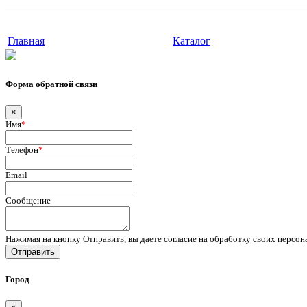
г. Тюмень, ул. Осипенко, д. 81.
Сайт разработан в студии Эксперт
Главная
Каталог
Форма обратной связи
×
Имя
*
Телефон
*
Email
Сообщение
Нажимая на кнопку Отправить, вы даете согласие на обработку своих персо
Отправить
Город