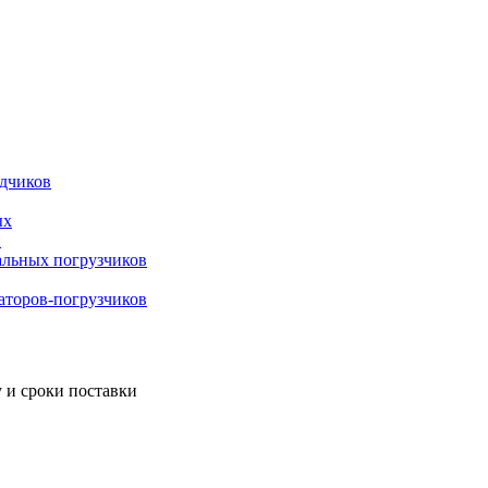
адчиков
ых
й
альных погрузчиков
ваторов-погрузчиков
 и сроки поставки