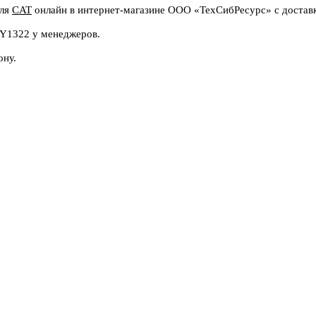
еля
CAT
онлайн в интернет-магазине ООО «ТехСибРесурс» с доставк
7Y1322 у менеджеров.
ону.