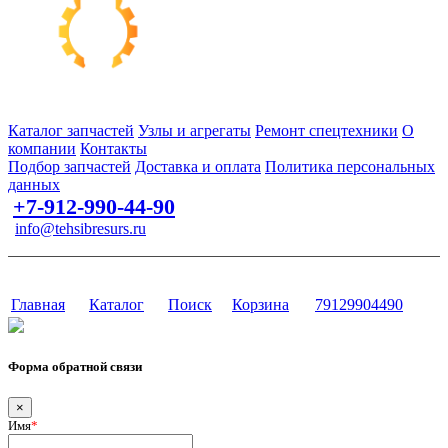
Запчасти для спецтехники в наличии и под заказ
Каталог запчастей
Узлы и агрегаты
Ремонт спецтехники
О
компании
Контакты
Подбор запчастей
Доставка и оплата
Политика персональных
данных
+7-912-990-44-90
info@tehsibresurs.ru
г. Тюмень, ул. Осипенко, д. 81.
Сайт разработан в студии Эксперт
Главная
Каталог
Поиск
Корзина
79129904490
Форма обратной связи
×
Имя
*