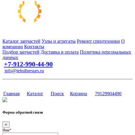
Запчасти для спецтехники в наличии и под заказ
Каталог запчастей
Узлы и агрегаты
Ремонт спецтехники
О
компании
Контакты
Подбор запчастей
Доставка и оплата
Политика персональных
данных
+7-912-990-44-90
info@tehsibresurs.ru
г. Тюмень, ул. Осипенко, д. 81.
Сайт разработан в студии Эксперт
Главная
Каталог
Поиск
Корзина
79129904490
Форма обратной связи
×
Имя
*