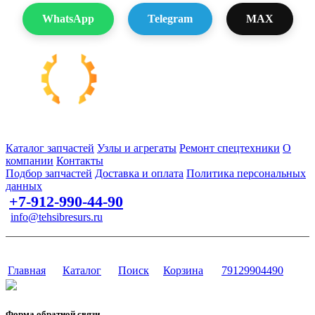
WhatsApp
Telegram
MAX
Запчасти для спецтехники в наличии и под заказ
Каталог запчастей
Узлы и агрегаты
Ремонт спецтехники
О
компании
Контакты
Подбор запчастей
Доставка и оплата
Политика персональных
данных
+7-912-990-44-90
info@tehsibresurs.ru
г. Тюмень, ул. Осипенко, д. 81.
Сайт разработан в студии Эксперт
Главная
Каталог
Поиск
Корзина
79129904490
Форма обратной связи