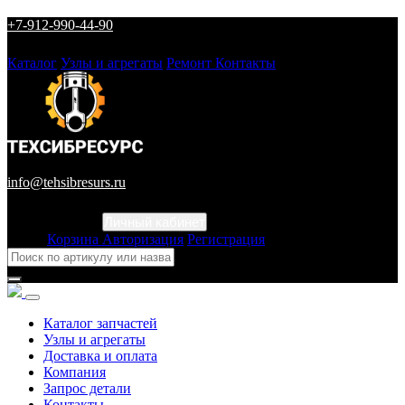
+7-912-990-44-90
Каталог
Узлы и агрегаты
Ремонт
Контакты
info@tehsibresurs.ru
Личный кабинет
Город
Корзина
Авторизация
Регистрация
Каталог запчастей
Узлы и агрегаты
Доставка и оплата
Компания
Запрос детали
Контакты