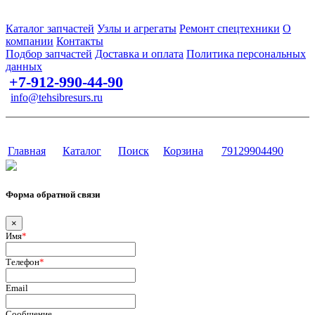
Запчасти для спецтехники в наличии и под заказ
Каталог запчастей
Узлы и агрегаты
Ремонт спецтехники
О
компании
Контакты
Подбор запчастей
Доставка и оплата
Политика персональных
данных
+7-912-990-44-90
info@tehsibresurs.ru
г. Тюмень, ул. Осипенко, д. 81.
Сайт разработан в студии Эксперт
Главная
Каталог
Поиск
Корзина
79129904490
Форма обратной связи
×
Имя
*
Телефон
*
Email
Сообщение