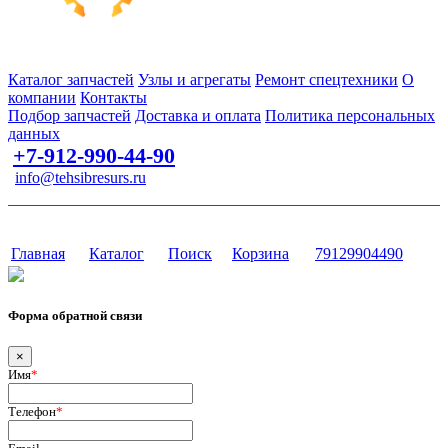
Запчасти для спецтехники в наличии и под заказ
Каталог запчастей
Узлы и агрегаты
Ремонт спецтехники
О
компании
Контакты
Подбор запчастей
Доставка и оплата
Политика персональных
данных
+7-912-990-44-90
info@tehsibresurs.ru
г. Тюмень, ул. Осипенко, д. 81.
Сайт разработан в студии Эксперт
Главная
Каталог
Поиск
Корзина
79129904490
Форма обратной связи
×
Имя
*
Телефон
*