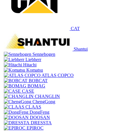
CAT
Shantui
Sennebogen
Liebherr
Hitachi
Komatsu
ATLAS COPCO
BOBCAT
BOMAG
CASE
CHANGLIN
ChengGong
CLAAS
DongFeng
DOOSAN
DRESSTA
EPIROC