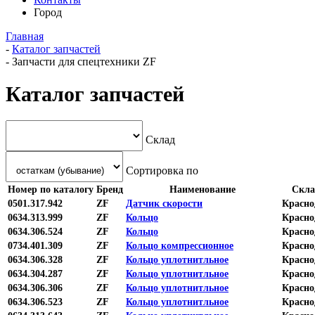
Город
Главная
-
Каталог запчастей
-
Запчасти для спецтехники ZF
Каталог запчастей
Склад
Сортировка по
Номер по каталогу
Бренд
Наименование
Скла
0501.317.942
ZF
Датчик скорости
Красно
0634.313.999
ZF
Кольцо
Красно
0634.306.524
ZF
Кольцо
Красно
0734.401.309
ZF
Кольцо компрессионное
Красно
0634.306.328
ZF
Кольцо уплотнитльное
Красно
0634.304.287
ZF
Кольцо уплотнитльное
Красно
0634.306.306
ZF
Кольцо уплотнитльное
Красно
0634.306.523
ZF
Кольцо уплотнитльное
Красно