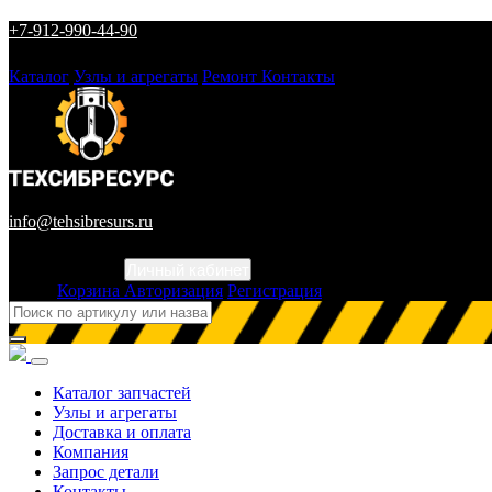
+7-912-990-44-90
Каталог
Узлы и агрегаты
Ремонт
Контакты
info@tehsibresurs.ru
Личный кабинет
Город
Корзина
Авторизация
Регистрация
Каталог запчастей
Узлы и агрегаты
Доставка и оплата
Компания
Запрос детали
Контакты