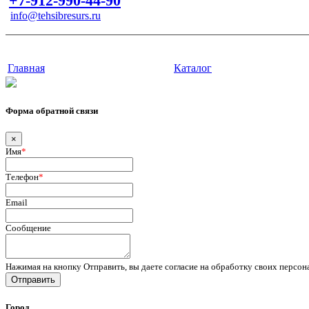
+7-912-990-44-90
info@tehsibresurs.ru
г. Тюмень, ул. Осипенко, д. 81.
Сайт разработан в студии Эксперт
Главная
Каталог
Форма обратной связи
×
Имя
*
Телефон
*
Email
Сообщение
Нажимая на кнопку Отправить, вы даете согласие на обработку своих персо
Отправить
Город