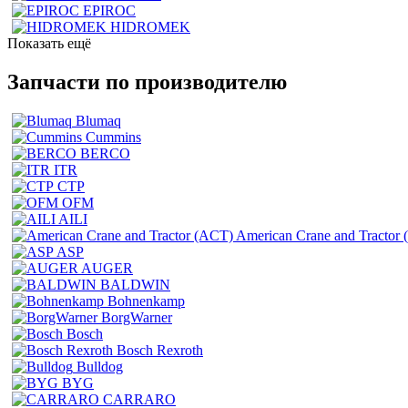
EPIROC
HIDROMEK
Показать ещё
Запчасти по производителю
Blumaq
Cummins
BERCO
ITR
CTP
OFM
AILI
American Crane and Tractor
ASP
AUGER
BALDWIN
Bohnenkamp
BorgWarner
Bosch
Bosch Rexroth
Bulldog
BYG
CARRARO