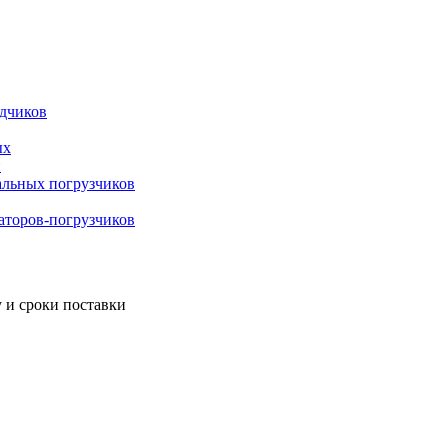
адчиков
ых
й
альных погрузчиков
ваторов-погрузчиков
 и сроки поставки