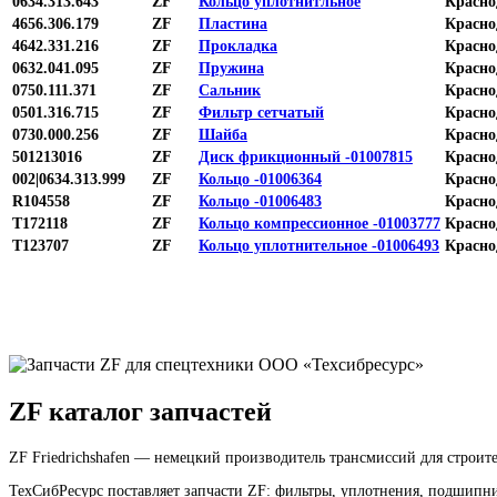
0634.313.643
ZF
Кольцо уплотнитльное
Красно
4656.306.179
ZF
Пластина
Красно
4642.331.216
ZF
Прокладка
Красно
0632.041.095
ZF
Пружина
Красно
0750.111.371
ZF
Сальник
Красно
0501.316.715
ZF
Фильтр сетчатый
Красно
0730.000.256
ZF
Шайба
Красно
501213016
ZF
Диск фрикционный -01007815
Красно
002|0634.313.999
ZF
Кольцо -01006364
Красно
R104558
ZF
Кольцо -01006483
Красно
T172118
ZF
Кольцо компрессионное -01003777
Красно
T123707
ZF
Кольцо уплотнительное -01006493
Красно
ZF каталог запчастей
ZF Friedrichshafen — немецкий производитель трансмиссий для строит
ТехСибРесурс поставляет запчасти ZF: фильтры, уплотнения, подшипн