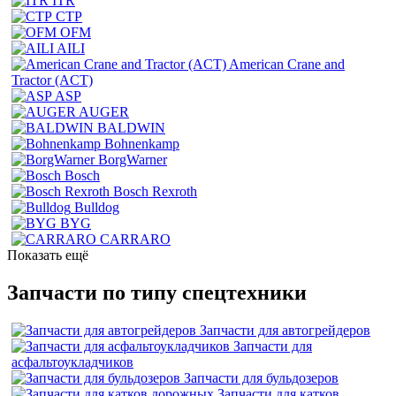
ITR
CTP
OFM
AILI
American Crane and
Tractor (ACT)
ASP
AUGER
BALDWIN
Bohnenkamp
BorgWarner
Bosch
Bosch Rexroth
Bulldog
BYG
CARRARO
Показать ещё
Запчасти по типу спецтехники
Запчасти для автогрейдеров
Запчасти для
асфальтоукладчиков
Запчасти для бульдозеров
Запчасти для катков