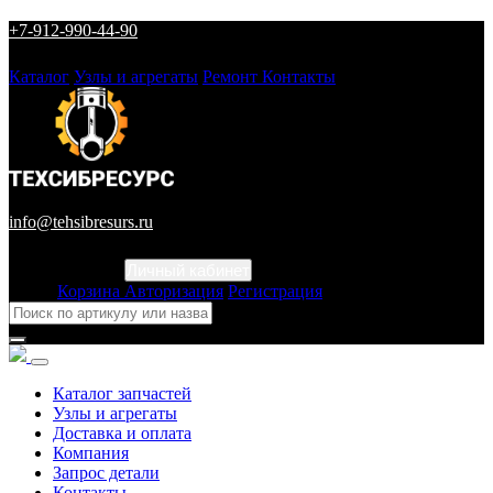
+7-912-990-44-90
Каталог
Узлы и агрегаты
Ремонт
Контакты
info@tehsibresurs.ru
Личный кабинет
Город
Корзина
Авторизация
Регистрация
Каталог запчастей
Узлы и агрегаты
Доставка и оплата
Компания
Запрос детали
Контакты