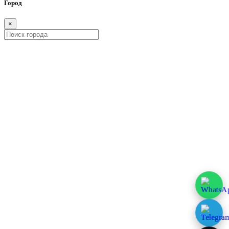
Город
×