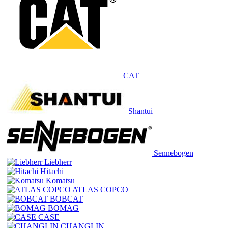
CAT
Shantui
Sennebogen
Liebherr
Hitachi
Komatsu
ATLAS COPCO
BOBCAT
BOMAG
CASE
CHANGLIN