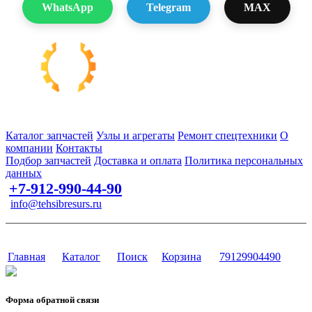
WhatsApp
Telegram
MAX
Запчасти для спецтехники в наличии и под заказ
Каталог запчастей
Узлы и агрегаты
Ремонт спецтехники
О
компании
Контакты
Подбор запчастей
Доставка и оплата
Политика персональных
данных
+7-912-990-44-90
info@tehsibresurs.ru
г. Тюмень, ул. Осипенко, д. 81.
Сайт разработан в студии Эксперт
Главная
Каталог
Поиск
Корзина
79129904490
Форма обратной связи