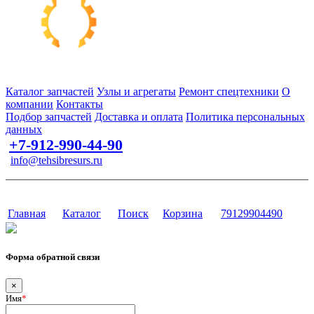
Запчасти для спецтехники в наличии и под заказ
Каталог запчастей
Узлы и агрегаты
Ремонт спецтехники
О
компании
Контакты
Подбор запчастей
Доставка и оплата
Политика персональных
данных
+7-912-990-44-90
info@tehsibresurs.ru
г. Тюмень, ул. Осипенко, д. 81.
Сайт разработан в студии Эксперт
Главная
Каталог
Поиск
Корзина
79129904490
Форма обратной связи
×
Имя
*