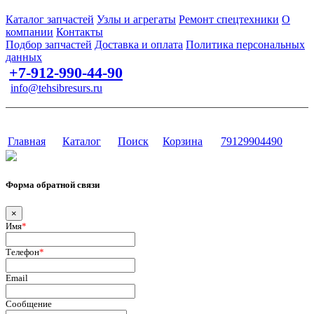
Запчасти для спецтехники в наличии и под заказ
Каталог запчастей
Узлы и агрегаты
Ремонт спецтехники
О
компании
Контакты
Подбор запчастей
Доставка и оплата
Политика персональных
данных
+7-912-990-44-90
info@tehsibresurs.ru
г. Тюмень, ул. Осипенко, д. 81.
Сайт разработан в студии Эксперт
Главная
Каталог
Поиск
Корзина
79129904490
Форма обратной связи
×
Имя
*
Телефон
*
Email
Сообщение