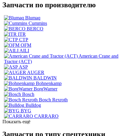
Запчасти по производителю
Blumaq
Cummins
BERCO
ITR
CTP
OFM
AILI
American Crane and
Tractor (ACT)
ASP
AUGER
BALDWIN
Bohnenkamp
BorgWarner
Bosch
Bosch Rexroth
Bulldog
BYG
CARRARO
Показать ещё
Запчасти по типу спецтехники