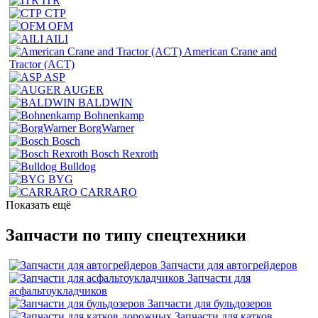
ITR
CTP
OFM
AILI
American Crane and
Tractor (ACT)
ASP
AUGER
BALDWIN
Bohnenkamp
BorgWarner
Bosch
Bosch Rexroth
Bulldog
BYG
CARRARO
Показать ещё
Запчасти по типу спецтехники
Запчасти для автогрейдеров
Запчасти для
асфальтоукладчиков
Запчасти для бульдозеров
Запчасти для катков