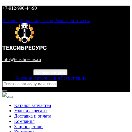
+7-912-990-44-90
Каталог
Узлы и агрегаты
Ремонт
Контакты
info@tehsibresurs.ru
Личный кабинет
Город
Корзина
Авторизация
Регистрация
Каталог запчастей
Узлы и агрегаты
Доставка и оплата
Компания
Запрос детали
Контакты