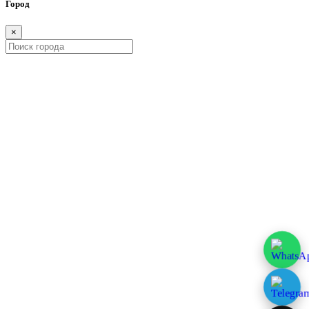
Город
×