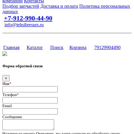
компании
Контакты
Подбор запчастей
Доставка и оплата
Политика персональных
данных
+7-912-990-44-90
info@tehsibresurs.ru
г. Тюмень, ул. Осипенко, д. 81.
Сайт разработан в студии Эксперт
Главная
Каталог
Поиск
Корзина
79129904490
Форма обратной связи
×
Имя
*
Телефон
*
Email
Сообщение
Нажимая на кнопку Отправить, вы даете согласие на обработку своих