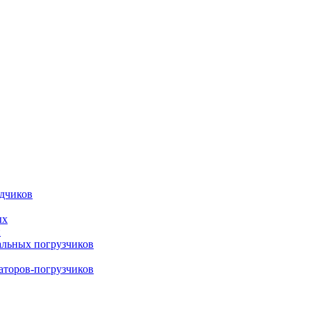
адчиков
ых
й
альных погрузчиков
ваторов-погрузчиков