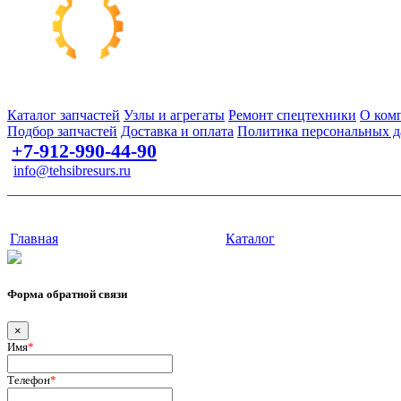
Запчасти для спецтехники в наличии и под заказ
Каталог запчастей
Узлы и агрегаты
Ремонт спецтехники
О ком
Подбор запчастей
Доставка и оплата
Политика персональных 
+7-912-990-44-90
info@tehsibresurs.ru
г. Тюмень, ул. Осипенко, д. 81.
Сайт разработан в студии Эксперт
Главная
Каталог
Форма обратной связи
×
Имя
*
Телефон
*