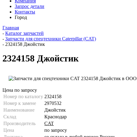
Компания
Запрос детали
Контакты
Город
Главная
-
Каталог запчастей
-
Запчасти для спецтехники Caterpillar (CAT)
-
2324158 Джойстик
2324158 Джойстик
Цена по запросу
Номер по каталогу
2324158
Номер к замене
2970532
Наименование
Джойстик
Склад
Краснодар
Производитель
CAT
Цена
по запросу
Доставка
со склада в любой регион России