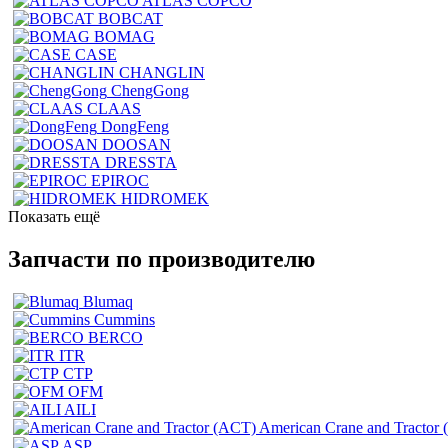
ATLAS COPCO
BOBCAT
BOMAG
CASE
CHANGLIN
ChengGong
CLAAS
DongFeng
DOOSAN
DRESSTA
EPIROC
HIDROMEK
Показать ещё
Запчасти по производителю
Blumaq
Cummins
BERCO
ITR
CTP
OFM
AILI
American Crane and Tractor
ASP