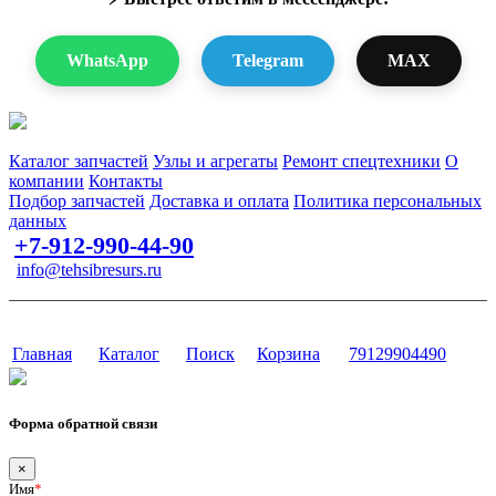
WhatsApp
Telegram
MAX
Запчасти для спецтехники в наличии и под заказ
Каталог запчастей
Узлы и агрегаты
Ремонт спецтехники
О
компании
Контакты
Подбор запчастей
Доставка и оплата
Политика персональных
данных
+7-912-990-44-90
info@tehsibresurs.ru
г. Тюмень, ул. Осипенко, д. 81.
Сайт разработан в студии Эксперт
Главная
Каталог
Поиск
Корзина
79129904490
Форма обратной связи
×
Имя
*