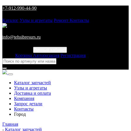
+7-912-990-44-90
Каталог
Узлы и агрегаты
Ремонт
Контакты
info@tehsibresurs.ru
Личный кабинет
Город
Корзина
Авторизация
Регистрация
Каталог запчастей
Узлы и агрегаты
Доставка и оплата
Компания
Запрос детали
Контакты
Город
Главная
-
Каталог запчастей