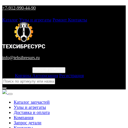
+7-912-990-44-90
Каталог
Узлы и агрегаты
Ремонт
Контакты
info@tehsibresurs.ru
Личный кабинет
Город
Корзина
Авторизация
Регистрация
Каталог запчастей
Узлы и агрегаты
Доставка и оплата
Компания
Запрос детали
Контакты