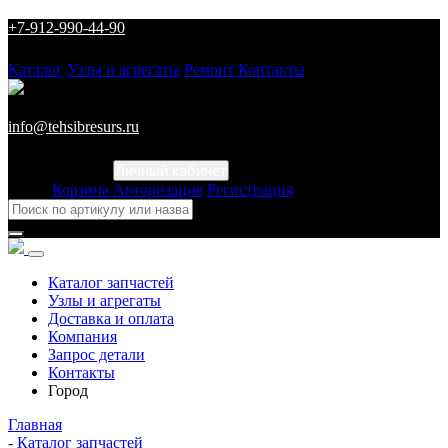
+7-912-990-44-90
Каталог
Узлы и агрегаты
Ремонт
Контакты
info@tehsibresurs.ru
Личный кабинет
Город
Корзина
Авторизация
Регистрация
Каталог запчастей
Узлы и агрегаты
Доставка и оплата
Компания
Запрос детали
Контакты
Город
Главная
-
Каталог запчастей