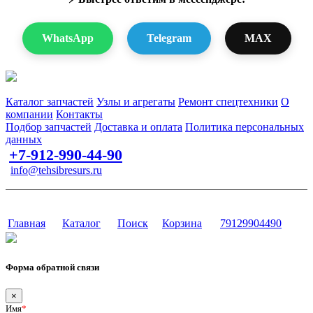
WhatsApp
Telegram
MAX
Запчасти для спецтехники в наличии и под заказ
Каталог запчастей
Узлы и агрегаты
Ремонт спецтехники
О
компании
Контакты
Подбор запчастей
Доставка и оплата
Политика персональных
данных
+7-912-990-44-90
info@tehsibresurs.ru
г. Тюмень, ул. Осипенко, д. 81.
Сайт разработан в студии Эксперт
Главная
Каталог
Поиск
Корзина
79129904490
Форма обратной связи
×
Имя
*