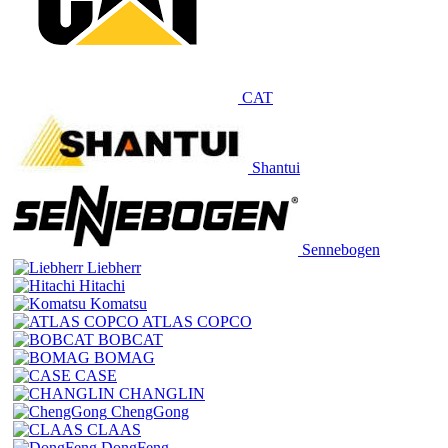
CAT
Shantui
Sennebogen
Liebherr
Hitachi
Komatsu
ATLAS COPCO
BOBCAT
BOMAG
CASE
CHANGLIN
ChengGong
CLAAS
DongFeng