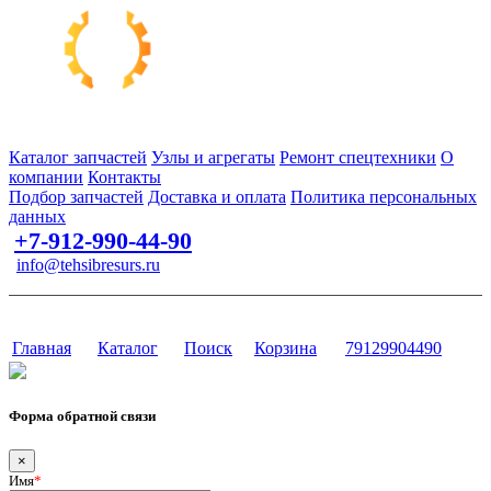
Запчасти для спецтехники в наличии и под заказ
Каталог запчастей
Узлы и агрегаты
Ремонт спецтехники
О
компании
Контакты
Подбор запчастей
Доставка и оплата
Политика персональных
данных
+7-912-990-44-90
info@tehsibresurs.ru
г. Тюмень, ул. Осипенко, д. 81.
Сайт разработан в студии Эксперт
Главная
Каталог
Поиск
Корзина
79129904490
Форма обратной связи
×
Имя
*