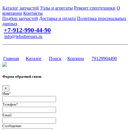
Запчасти для спецтехники в наличии и под заказ
Каталог запчастей
Узлы и агрегаты
Ремонт спецтехники
О
компании
Контакты
Подбор запчастей
Доставка и оплата
Политика персональных
данных
+7-912-990-44-90
info@tehsibresurs.ru
г. Тюмень, ул. Осипенко, д. 81.
Сайт разработан в студии Эксперт
Главная
Каталог
Поиск
Корзина
79129904490
Форма обратной связи
×
Имя
*
Телефон
*
Email
Сообщение