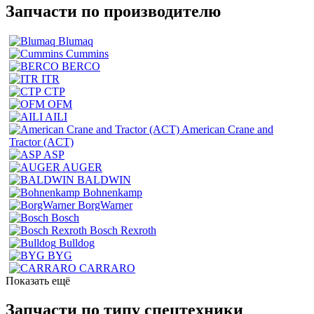
Запчасти по производителю
Blumaq
Cummins
BERCO
ITR
CTP
OFM
AILI
American Crane and
Tractor (ACT)
ASP
AUGER
BALDWIN
Bohnenkamp
BorgWarner
Bosch
Bosch Rexroth
Bulldog
BYG
CARRARO
Показать ещё
Запчасти по типу спецтехники