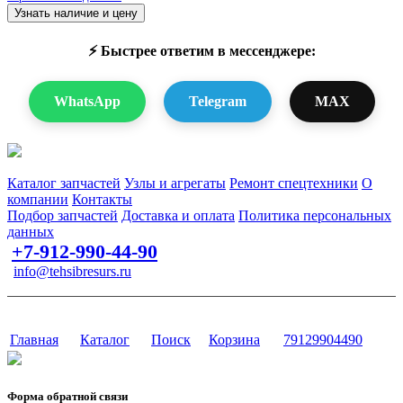
Узнать наличие и цену
⚡ Быстрее ответим в мессенджере:
WhatsApp
Telegram
MAX
Запчасти для спецтехники в наличии и под заказ
Каталог запчастей
Узлы и агрегаты
Ремонт спецтехники
О
компании
Контакты
Подбор запчастей
Доставка и оплата
Политика персональных
данных
+7-912-990-44-90
info@tehsibresurs.ru
г. Тюмень, ул. Осипенко, д. 81.
Сайт разработан в студии Эксперт
Главная
Каталог
Поиск
Корзина
79129904490
Форма обратной связи