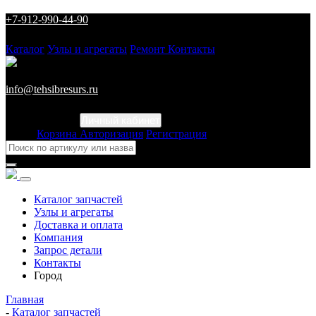
+7-912-990-44-90
Каталог
Узлы и агрегаты
Ремонт
Контакты
info@tehsibresurs.ru
Личный кабинет
Город
Корзина
Авторизация
Регистрация
Каталог запчастей
Узлы и агрегаты
Доставка и оплата
Компания
Запрос детали
Контакты
Город
Главная
-
Каталог запчастей