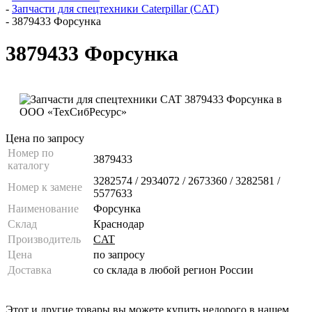
-
Запчасти для спецтехники Caterpillar (CAT)
-
3879433 Форсунка
3879433 Форсунка
Цена по запросу
Номер по
3879433
каталогу
3282574 / 2934072 / 2673360 / 3282581 /
Номер к замене
5577633
Наименование
Форсунка
Склад
Краснодар
Производитель
CAT
Цена
по запросу
Доставка
со склада в любой регион России
Этот и другие товары вы можете купить недорого в нашем