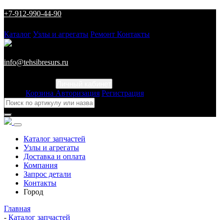
+7-912-990-44-90
Каталог
Узлы и агрегаты
Ремонт
Контакты
info@tehsibresurs.ru
Личный кабинет
Город
Корзина
Авторизация
Регистрация
Каталог запчастей
Узлы и агрегаты
Доставка и оплата
Компания
Запрос детали
Контакты
Город
Главная
-
Каталог запчастей