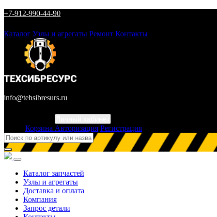
+7-912-990-44-90
Каталог
Узлы и агрегаты
Ремонт
Контакты
info@tehsibresurs.ru
Личный кабинет
Город
Корзина
Авторизация
Регистрация
Каталог запчастей
Узлы и агрегаты
Доставка и оплата
Компания
Запрос детали
Контакты