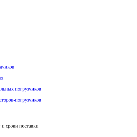
адчиков
ых
й
альных погрузчиков
ваторов-погрузчиков
 и сроки поставки