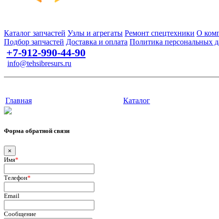
Запчасти для спецтехники в наличии и под заказ
Каталог запчастей
Узлы и агрегаты
Ремонт спецтехники
О ком
Подбор запчастей
Доставка и оплата
Политика персональных 
+7-912-990-44-90
info@tehsibresurs.ru
г. Тюмень, ул. Осипенко, д. 81.
Сайт разработан в студии Эксперт
Главная
Каталог
Форма обратной связи
×
Имя
*
Телефон
*
Email
Сообщение