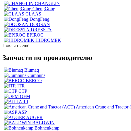
CHANGLIN
ChengGong
CLAAS
DongFeng
DOOSAN
DRESSTA
EPIROC
HIDROMEK
Показать ещё
Запчасти по производителю
Blumaq
Cummins
BERCO
ITR
CTP
OFM
AILI
American Crane and Tractor
ASP
AUGER
BALDWIN
Bohnenkamp