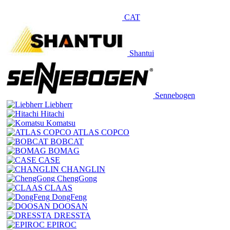
CAT
Shantui
Sennebogen
Liebherr
Hitachi
Komatsu
ATLAS COPCO
BOBCAT
BOMAG
CASE
CHANGLIN
ChengGong
CLAAS
DongFeng
DOOSAN
DRESSTA
EPIROC