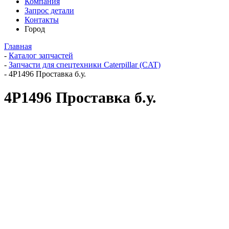
Компания
Запрос детали
Контакты
Город
Главная
-
Каталог запчастей
-
Запчасти для спецтехники Caterpillar (CAT)
-
4P1496 Проставка б.у.
4P1496 Проставка б.у.