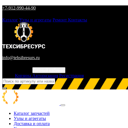
+7-912-990-44-90
Каталог
Узлы и агрегаты
Ремонт
Контакты
info@tehsibresurs.ru
Личный кабинет
Город
Корзина
Авторизация
Регистрация
Каталог запчастей
Узлы и агрегаты
Доставка и оплата