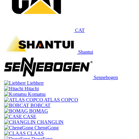
CAT
Shantui
Sennebogen
Liebherr
Hitachi
Komatsu
ATLAS COPCO
BOBCAT
BOMAG
CASE
CHANGLIN
ChengGong
CLAAS
DongFeng