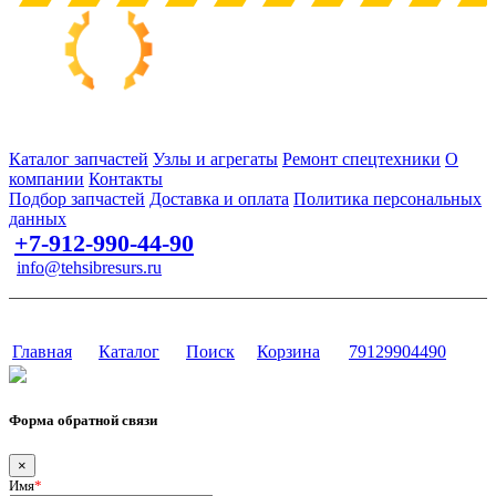
Запчасти для спецтехники в наличии и под заказ
Каталог запчастей
Узлы и агрегаты
Ремонт спецтехники
О
компании
Контакты
Подбор запчастей
Доставка и оплата
Политика персональных
данных
+7-912-990-44-90
info@tehsibresurs.ru
г. Тюмень, ул. Осипенко, д. 81.
Сайт разработан в студии Эксперт
Главная
Каталог
Поиск
Корзина
79129904490
Форма обратной связи
×
Имя
*