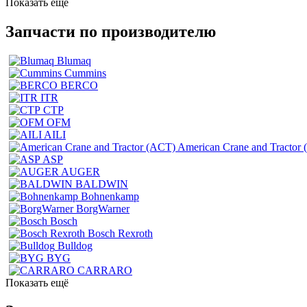
Показать ещё
Запчасти по производителю
Blumaq
Cummins
BERCO
ITR
CTP
OFM
AILI
American Crane and Tractor
ASP
AUGER
BALDWIN
Bohnenkamp
BorgWarner
Bosch
Bosch Rexroth
Bulldog
BYG
CARRARO
Показать ещё