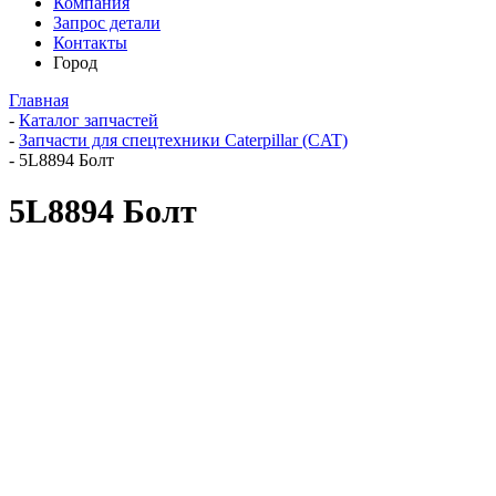
Компания
Запрос детали
Контакты
Город
Главная
-
Каталог запчастей
-
Запчасти для спецтехники Caterpillar (CAT)
-
5L8894 Болт
5L8894 Болт