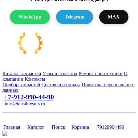
WhatsApp
Telegram
MAX
Запчасти для спецтехники в наличии и под заказ
Каталог запчастей
Узлы и агрегаты
Ремонт спецтехники
О
компании
Контакты
Подбор запчастей
Доставка и оплата
Политика персональных
данных
+7-912-990-44-90
info@tehsibresurs.ru
г. Тюмень, ул. Осипенко, д. 81.
Сайт разработан в студии Эксперт
Главная
Каталог
Поиск
Корзина
79129904490