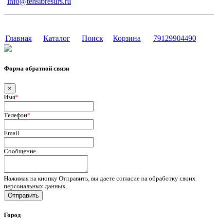
info@tehsibresurs.ru
г. Тюмень, ул. Осипенко, д. 81.
Сайт разработан в студии Эксперт
Главная
Каталог
Поиск
Корзина
79129904490
Форма обратной связи
×
Имя
*
Телефон
*
Email
Сообщение
Нажимая на кнопку Отправить, вы даете согласие на обработку своих
персональных данных.
Отправить
Город