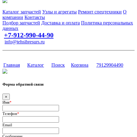
Запчасти для спецтехники в наличии и под заказ
Каталог запчастей
Узлы и агрегаты
Ремонт спецтехники
О
компании
Контакты
Подбор запчастей
Доставка и оплата
Политика персональных
данных
+7-912-990-44-90
info@tehsibresurs.ru
г. Тюмень, ул. Осипенко, д. 81.
Сайт разработан в студии Эксперт
Главная
Каталог
Поиск
Корзина
79129904490
Форма обратной связи
×
Имя
*
Телефон
*
Email
Сообщение