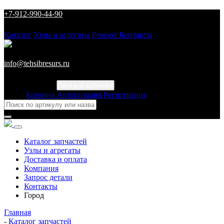
+7-912-990-44-90
Каталог
Узлы и агрегаты
Ремонт
Контакты
info@tehsibresurs.ru
Личный кабинет
Город
Корзина
Авторизация
Регистрация
Каталог запчастей
Узлы и агрегаты
Доставка и оплата
Компания
Запрос детали
Контакты
Город
Главная
-
Каталог запчастей