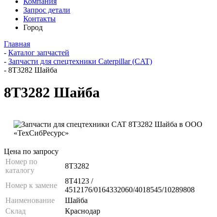
Компания
Запрос детали
Контакты
Город
Главная
-
Каталог запчастей
-
Запчасти для спецтехники Caterpillar (CAT)
-
8T3282 Шайба
8T3282 Шайба
Цена по запросу
Номер по
8T3282
каталогу
8T4123 /
Номер к замене
4512176/0164332060/4018545/10289808
Наименование
Шайба
Склад
Краснодар