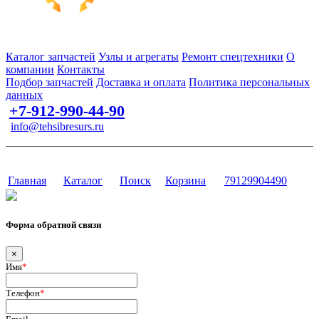
Запчасти для спецтехники в наличии и под заказ
Каталог запчастей
Узлы и агрегаты
Ремонт спецтехники
О
компании
Контакты
Подбор запчастей
Доставка и оплата
Политика персональных
данных
+7-912-990-44-90
info@tehsibresurs.ru
г. Тюмень, ул. Осипенко, д. 81.
Сайт разработан в студии Эксперт
Главная
Каталог
Поиск
Корзина
79129904490
Форма обратной связи
×
Имя
*
Телефон
*