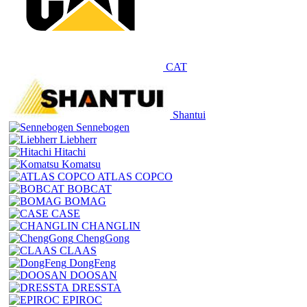
CAT
Shantui
Sennebogen
Liebherr
Hitachi
Komatsu
ATLAS COPCO
BOBCAT
BOMAG
CASE
CHANGLIN
ChengGong
CLAAS
DongFeng
DOOSAN
DRESSTA
EPIROC