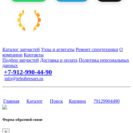
Запчасти для спецтехники в наличии и под заказ
Каталог запчастей
Узлы и агрегаты
Ремонт спецтехники
О
компании
Контакты
Подбор запчастей
Доставка и оплата
Политика персональных
данных
+7-912-990-44-90
info@tehsibresurs.ru
г. Тюмень, ул. Осипенко, д. 81.
Сайт разработан в студии Эксперт
Главная
Каталог
Поиск
Корзина
79129904490
Форма обратной связи
×