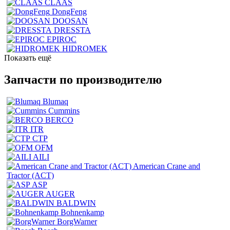
CLAAS
DongFeng
DOOSAN
DRESSTA
EPIROC
HIDROMEK
Показать ещё
Запчасти по производителю
Blumaq
Cummins
BERCO
ITR
CTP
OFM
AILI
American Crane and
Tractor (ACT)
ASP
AUGER
BALDWIN
Bohnenkamp
BorgWarner