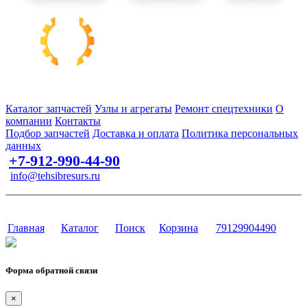
Запчасти для спецтехники в наличии и под заказ
Каталог запчастей
Узлы и агрегаты
Ремонт спецтехники
О
компании
Контакты
Подбор запчастей
Доставка и оплата
Политика персональных
данных
+7-912-990-44-90
info@tehsibresurs.ru
г. Тюмень, ул. Осипенко, д. 81.
Сайт разработан в студии Эксперт
Главная
Каталог
Поиск
Корзина
79129904490
Форма обратной связи
×